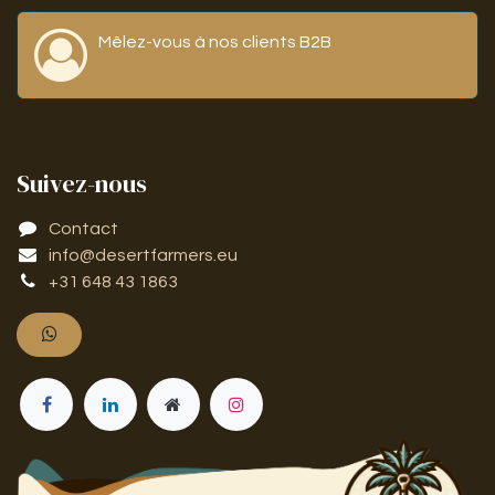
Mêlez-vous à nos clients B2B
Suivez-nous
Contact
info@desertfarmers.eu
​​​​​​​​​​​​+​3​1​ ​6​4​8 ​4​3 ​18​6​3