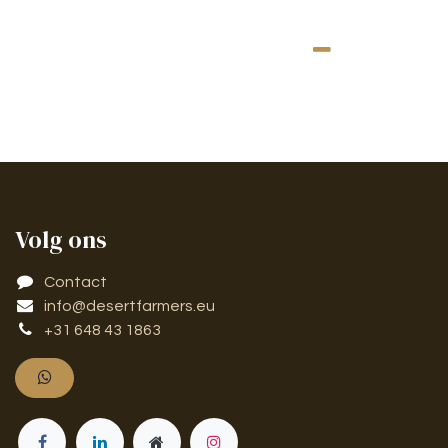
Volg ons
Contact
info@desertfarmers.eu
​​​​​​​​​​​​+​3​1​ ​6​4​8 ​4​3 ​18​6​3