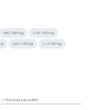
x60 /480 kg
x 50 /400 kg
kg
x20 /160 kg
x 10 /80 kg
, 110 boxes per pallet
6