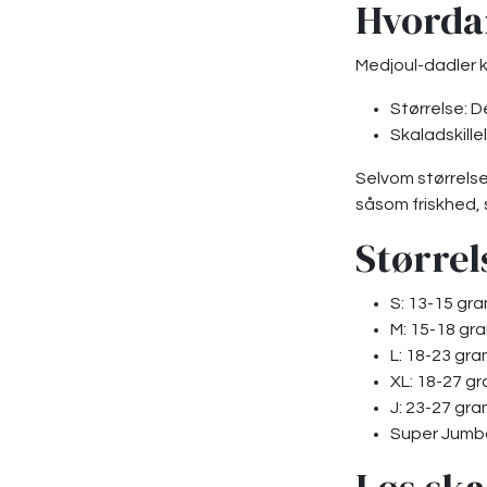
Hvorda
Medjoul-dadler kl
Størrelse: D
Skaladskille
Selvom størrelse 
såsom friskhed, 
Størrel
S: 13-15 gr
M: 15-18 gr
L: 18-23 gra
XL: 18-27 gr
J: 23-27 gra
Super Jumbo