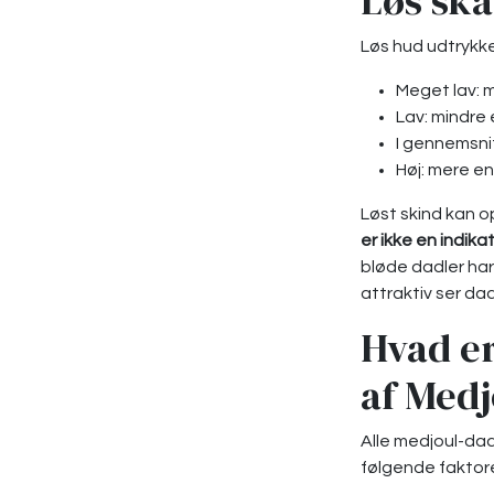
Løs ska
Løs hud udtrykke
Meget lav: 
Lav: mindre
I gennemsni
Høj: mere e
Løst skind kan o
er ikke en indika
bløde dadler har
attraktiv ser da
Hvad er
af Med
Alle medjoul-dadl
følgende faktore