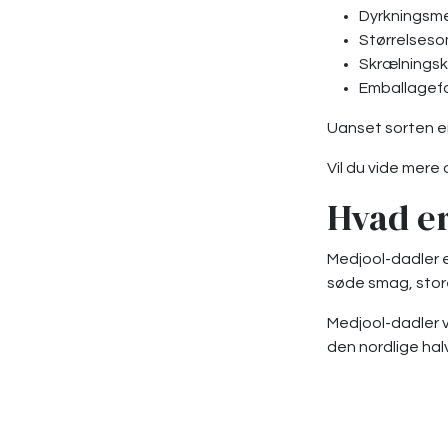
Dyrkningsme
Størrelseso
Skrælningsk
Emballageform
Uanset sorten er
Vil du vide mere
Hvad e
Medjool-dadler e
søde smag, store
Medjool-dadler 
den nordlige hal