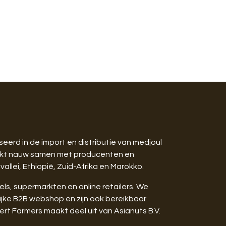
seerd in de import en distributie van medjoul
werkt nauw samen met producenten en
vallei, Ethiopië, Zuid-Afrika en Marokko.
ls, supermarkten en online retailers. We
ijke B2B webshop en zijn ook bereikbaar
rt Farmers maakt deel uit van Asianuts B.V.