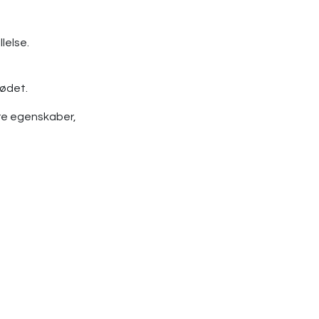
lelse.
kødet.
ndre egenskaber,