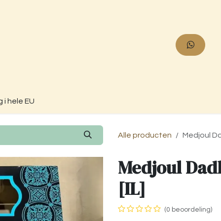
ucten
Info
Over ons
Contact
g i hele EU
Alle producten
Medjoul Da
Medjoul Dadl
[IL]
(0 beoordeling)