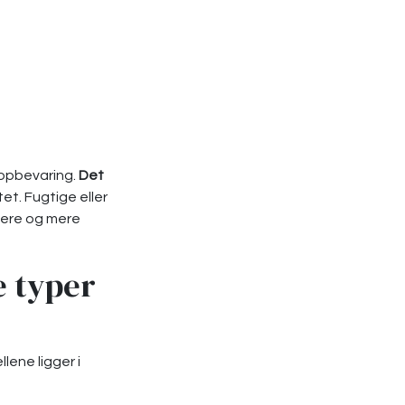
 opbevaring.
Det
tet. Fugtige eller
mmere og mere
e typer
lene ligger i