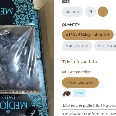
SIZE
Jumbo
M
L
QUANTITY
x110 / 880kg -full pallet
x 40 /320 kg
x 30 /240
Tilføj til favoritliste
Sammenlign
Klant worden
Israel
Boxes per pallet
:
8x1 kg box
Batch/Best Before
:
10/202