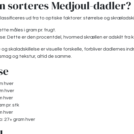
n sorteres Medjoul-dadler?
assificeres ud fra to optiske faktorer: størrelse og skræladskil
ette måles i gram pr. frugt.
lse: Dette er den procentdel, hvormed skrællen er adskilt fra 
og skaladskillelse er visuelle forskelle, forbliver dadlernes i
smag og tekstur, altid de samme.
se
am hver
am hver
m hver
am pr. stk
m hver
: 27+ gram hver