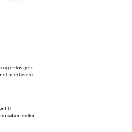
s og en lav grad
ignet med højere
st til
r du køber dadler