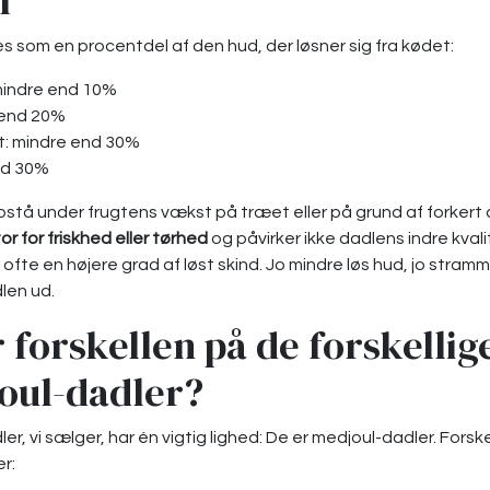
l
s som en procentdel af den hud, der løsner sig fra kødet:
mindre end 10%
 end 20%
t: mindre end 30%
nd 30%
pstå under frugtens vækst på træet eller på grund af forkert
tor for friskhed eller tørhed
og påvirker ikke dadlens indre kvali
 ofte en højere grad af løst skind. Jo mindre løs hud, jo stra
dlen ud.
 forskellen på de forskellig
joul-dadler?
er, vi sælger, har én vigtig lighed: De er medjoul-dadler. Forskel
r: