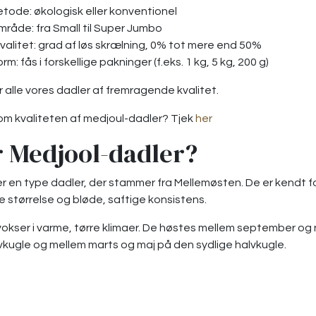
tode: økologisk eller konventionel
mråde: fra Small til Super Jumbo
valitet: grad af løs skrælning, 0% tot mere end 50%
: fås i forskellige pakninger (f.eks. 1 kg, 5 kg, 200 g)
 alle vores dadler af fremragende kvalitet.
 om kvaliteten af medjoul-dadler? Tjek
her
r Medjool-dadler?
r en type dadler, der stammer fra Mellemøsten. De er kendt f
 størrelse og bløde, saftige konsistens.
vokser i varme, tørre klimaer. De høstes mellem september o
vkugle og mellem marts og maj på den sydlige halvkugle.