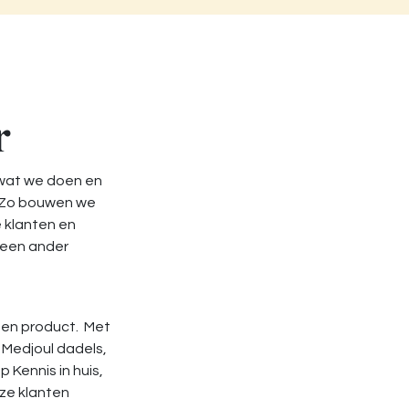
r
 wat we doen en
. Zo bouwen we
e klanten en
geen ander
een product. Met
 Medjoul dadels,
 Kennis in huis,
nze klanten