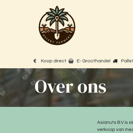
Overslaan naar inhoud
B2B Webshop
Koop direct
E- Groothandel
Palle
Over ons
Asianuts B.V is s
verkoop van medj