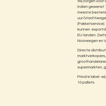
Wij zorgen voor 
indien gewenst.
meeste bestemm
uur (Vrachtwage
(Pakketservice)
kunnen exportd
EU-landen: Zwit
Noorwegen en Ve
Directe distribut
marktverkopers, 
groothandelaren
supermarkten, g
Private label- wi
10 pallets.