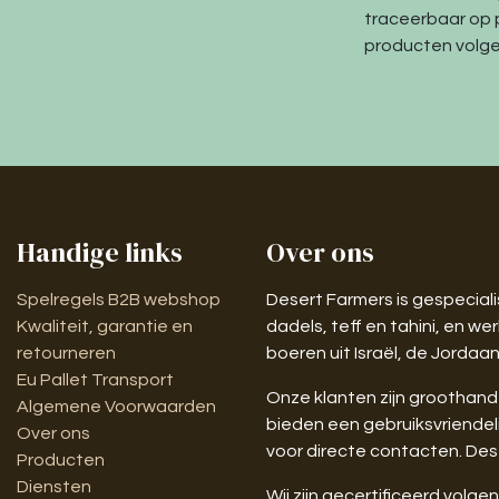
traceerbaar op 
producten volge
Handige links
Over ons
Spelregels B2B webshop
Desert Farmers is gespeciali
Kwaliteit, garantie en
dadels, teff en tahini, en 
retourneren
boeren uit Israël, de Jordaan
Eu Pallet Transport
Onze klanten zijn groothande
Algemene Voorwaarden
bieden een gebruiksvriendel
Over ons
voor directe contacten. Dese
Producten
Diensten
Wij zijn gecertificeerd volg