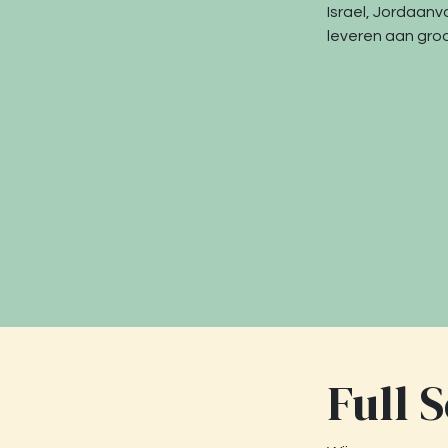
Israel, Jordaanv
leveren aan groo
Full 