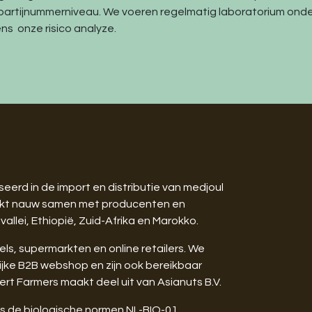
partijnummerniveau. We voeren regelmatig laboratorium ond
ns onze risico analyze.
seerd in de import en distributie van medjoul
werkt nauw samen met producenten en
vallei, Ethiopië, Zuid-Afrika en Marokko.
ls, supermarkten en online retailers. We
ijke B2B webshop en zijn ook bereikbaar
rt Farmers maakt deel uit van Asianuts B.V.
ens de biologische normen NL-BIO-01.