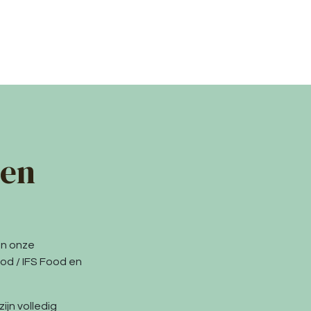
 en
an onze
od / IFS Food en
ijn volledig