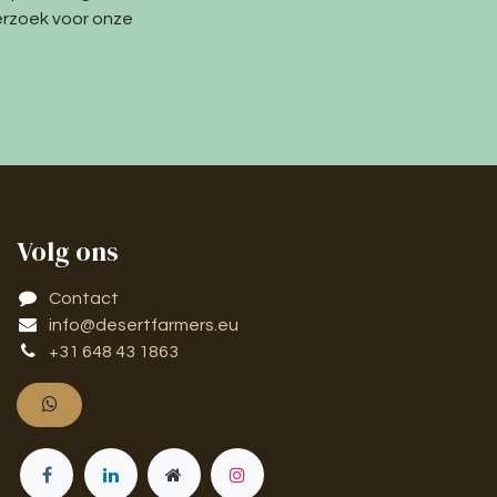
erzoek voor onze
Volg ons
Contact
info@desertfarmers.eu
​​​​​​​​​​​​+​3​1​ ​6​4​8 ​4​3 ​18​6​3