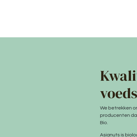
Kwali
voeds
We betrekken on
producenten dat 
Bio.
Asianuts is biol