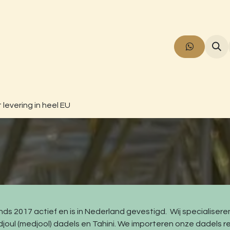
Producten
Info
Over ons
Contact
t levering in heel EU
inds 2017 actief en is in Nederland gevestigd. Wij specialisere
oul (medjool) dadels en Tahini. We importeren onze dadels r