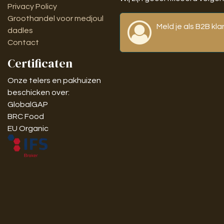
Privacy Policy
Groothandel voor medjoul
Meld je als B2B kl
dadles
Contact
Certificaten
Onze telers en pakhuizen
beschicken over:
GlobalGAP
BRC Food
EU Organic